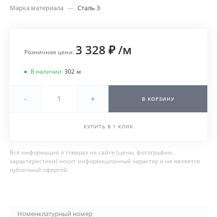
Марка материала
—
Сталь 3
3 328 ₽
/
м
Розничная цена:
В наличии
302
м
-
+
В КОРЗИНУ
КУПИТЬ В 1 КЛИК
Вся информация о товарах на сайте (цены, фотографии,
характеристики) носит информационный характер и не является
публичной офертой.
Номенклатурный номер