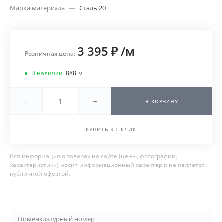
Марка материала
—
Сталь 20
3 395 ₽
/
м
Розничная цена:
В наличии
888
м
-
+
В КОРЗИНУ
КУПИТЬ В 1 КЛИК
Вся информация о товарах на сайте (цены, фотографии,
характеристики) носит информационный характер и не является
публичной офертой.
Номенклатурный номер