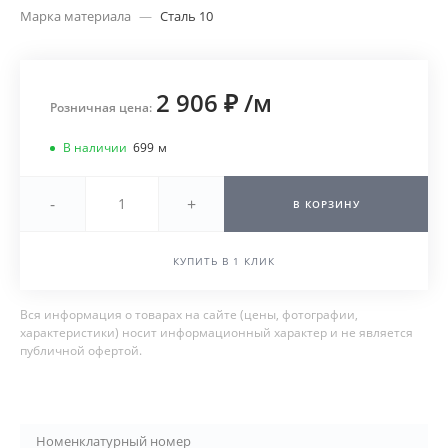
Марка материала
—
Сталь 10
2 906 ₽
/
м
Розничная цена:
В наличии
699
м
-
+
В КОРЗИНУ
КУПИТЬ В 1 КЛИК
Вся информация о товарах на сайте (цены, фотографии,
характеристики) носит информационный характер и не является
публичной офертой.
Номенклатурный номер