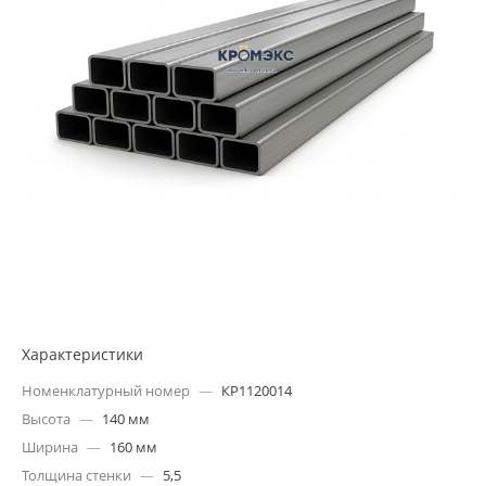
Характеристики
Номенклатурный номер
—
КР1120014
Высота
—
140 мм
Ширина
—
160 мм
Толщина стенки
—
5,5