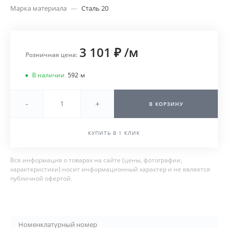
Марка материала
—
Сталь 20
3 101 ₽
/
м
Розничная цена:
В наличии
592
м
-
+
В КОРЗИНУ
КУПИТЬ В 1 КЛИК
Вся информация о товарах на сайте (цены, фотографии,
характеристики) носит информационный характер и не является
публичной офертой.
Номенклатурный номер