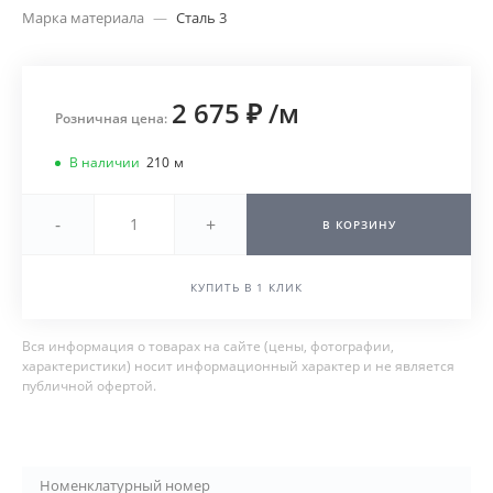
Марка материала
—
Сталь 3
2 675 ₽
/
м
Розничная цена:
В наличии
210
м
-
+
В КОРЗИНУ
КУПИТЬ В 1 КЛИК
Вся информация о товарах на сайте (цены, фотографии,
характеристики) носит информационный характер и не является
публичной офертой.
Номенклатурный номер