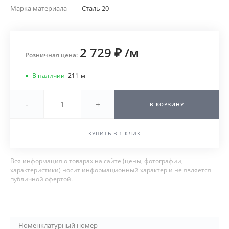
Марка материала
—
Сталь 20
2 729 ₽
/
м
Розничная цена:
В наличии
211
м
-
+
В КОРЗИНУ
КУПИТЬ В 1 КЛИК
Вся информация о товарах на сайте (цены, фотографии,
характеристики) носит информационный характер и не является
публичной офертой.
Номенклатурный номер