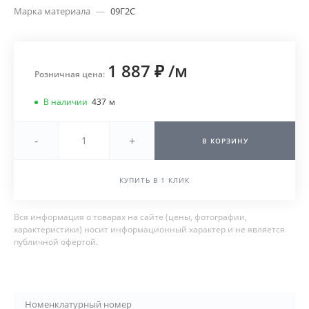
Марка материала
—
09Г2С
1 887 ₽
/
м
Розничная цена:
В наличии
437
м
-
+
В КОРЗИНУ
КУПИТЬ В 1 КЛИК
Вся информация о товарах на сайте (цены, фотографии,
характеристики) носит информационный характер и не является
публичной офертой.
Номенклатурный номер