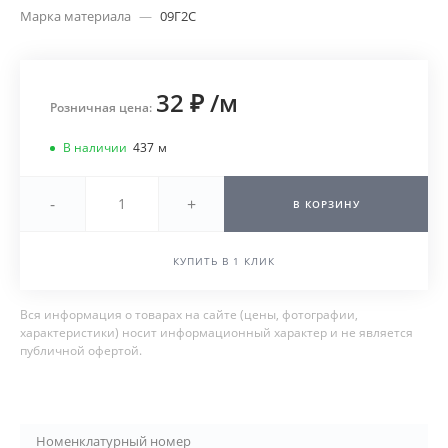
Марка материала
—
09Г2С
32 ₽
/
м
Розничная цена:
В наличии
437
м
-
+
В КОРЗИНУ
КУПИТЬ В 1 КЛИК
Вся информация о товарах на сайте (цены, фотографии,
характеристики) носит информационный характер и не является
публичной офертой.
Номенклатурный номер