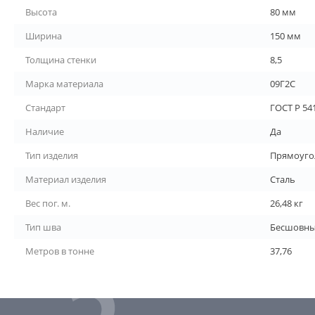
Высота
80 мм
Ширина
150 мм
Толщина стенки
8,5
Марка материала
09Г2С
Стандарт
ГОСТ Р 54
Наличие
Да
Тип изделия
Прямоуго
Материал изделия
Сталь
Вес пог. м.
26,48 кг
Тип шва
Бесшовн
Метров в тонне
37,76