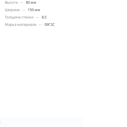
Высота
—
80 мм
Ширина
—
150 мм
Толщина стенки
—
8,5
Марка материала
—
09Г2С
8