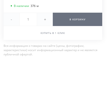
В наличии
376
м
-
+
В КОРЗИНУ
КУПИТЬ В 1 КЛИК
Вся информация о товарах на сайте (цены, фотографии,
характеристики) носит информационный характер и не является
публичной офертой.