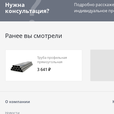
Нужна
Подробно расскажем
консультация?
индивидуальное пр
Ранее вы смотрели
Труба профильная
прямоугольная
150х80х8,5 09Г2С ГОСТ Р
3 641 ₽
54157-2010
О компании
Новости