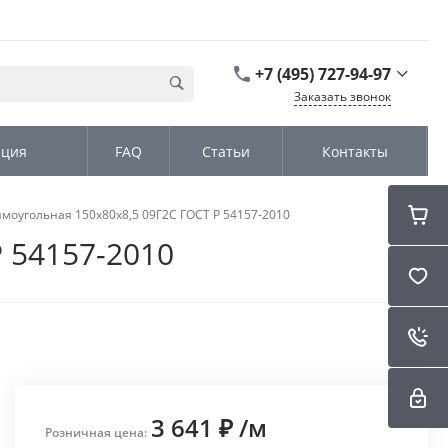
+7 (495) 727-94-97
Заказать звонок
+7 (495) 727-94-97
ация
FAQ
Статьи
Контакты
г. Москва,
Дмитровское шоссе
дом д. 100, стр.2, офис
31152
моугольная 150х80х8,5 09Г2С ГОСТ Р 54157-2010
Пн-Чт: 9:00-18:00 Пт
09:00-17:00 Cб-Вс:
 54157-2010
Выходной
sales@kromex.su
3 641 ₽
/
м
Розничная цена: