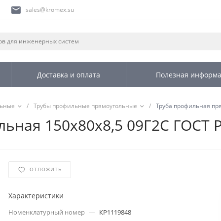
sales@kromex.su
Доставка и оплата
Полезная информ
льные
/
Трубы профильные прямоугольные
/
Труба профильная пря
ьная 150х80х8,5 09Г2С ГОСТ Р
ОТЛОЖИТЬ
Характеристики
Номенклатурный номер
—
КР1119848