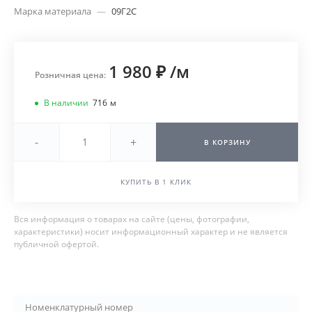
Марка материала
—
09Г2С
1 980 ₽
/
м
Розничная цена:
В наличии
716
м
-
+
В КОРЗИНУ
КУПИТЬ В 1 КЛИК
Вся информация о товарах на сайте (цены, фотографии,
характеристики) носит информационный характер и не является
публичной офертой.
Номенклатурный номер