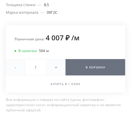
Толщина стенки
—
8,5
Марка материала
—
09Г2С
4 007 ₽
/
м
Розничная цена:
В наличии
504
м
-
+
В КОРЗИНУ
КУПИТЬ В 1 КЛИК
Вся информация о товарах на сайте (цены, фотографии,
характеристики) носит информационный характер и не является
публичной офертой.