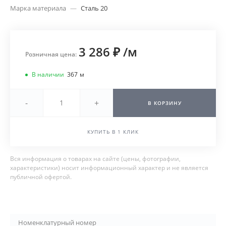
Марка материала
—
Сталь 20
3 286 ₽
/
м
Розничная цена:
В наличии
367
м
-
+
В КОРЗИНУ
КУПИТЬ В 1 КЛИК
Вся информация о товарах на сайте (цены, фотографии,
характеристики) носит информационный характер и не является
публичной офертой.
Номенклатурный номер