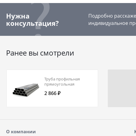
Нужна
Подробно расскажем
консультация?
индивидуальное пр
Ранее вы смотрели
Труба профильная
прямоугольная
150х100х6,0 ст10 ГОСТ
2 866 ₽
30245-2003
О компании