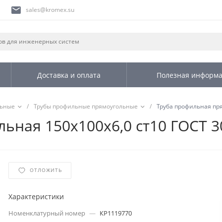
sales@kromex.su
Доставка и оплата
Полезная информ
льные
/
Трубы профильные прямоугольные
/
Труба профильная пря
ьная 150х100х6,0 ст10 ГОСТ 3
ОТЛОЖИТЬ
Характеристики
Номенклатурный номер
—
КР1119770