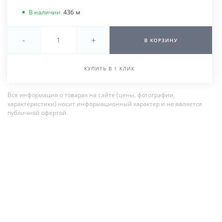
В наличии
436
м
-
+
В КОРЗИНУ
КУПИТЬ В 1 КЛИК
Вся информация о товарах на сайте (цены, фотографии,
характеристики) носит информационный характер и не является
публичной офертой.