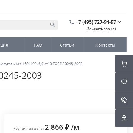
+7 (495) 727-94-97
Заказать звонок
+7 (495) 727-94-97
ация
FAQ
Статьи
Контакты
г. Москва,
Дмитровское шоссе
дом д. 100, стр.2, офис
31152
моугольная 150х100х6,0 ст10 ГОСТ 30245-2003
Пн-Чт: 9:00-18:00 Пт
09:00-17:00 Cб-Вс:
0245-2003
Выходной
sales@kromex.su
2 866 ₽
/
м
Розничная цена: