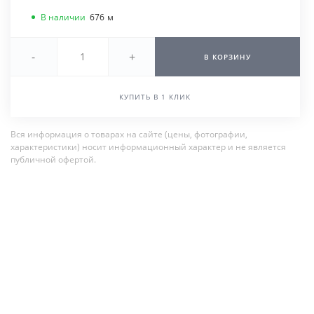
В наличии
676
м
-
+
В КОРЗИНУ
КУПИТЬ В 1 КЛИК
Вся информация о товарах на сайте (цены, фотографии,
характеристики) носит информационный характер и не является
публичной офертой.