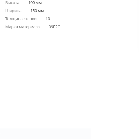
Высота
—
100 мм
Ширина
—
150 мм
Толщина стенки
—
10
Марка материала
—
09Г2С
2