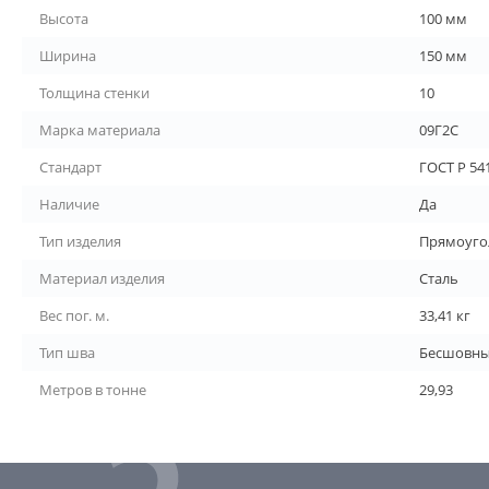
Высота
100 мм
Ширина
150 мм
Толщина стенки
10
Марка материала
09Г2С
Стандарт
ГОСТ Р 54
Наличие
Да
Тип изделия
Прямоуго
Материал изделия
Сталь
Вес пог. м.
33,41 кг
Тип шва
Бесшовн
Метров в тонне
29,93