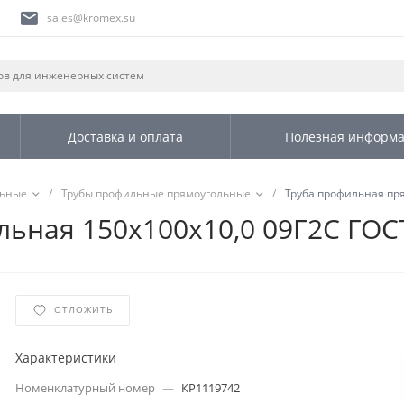
sales@kromex.su
Доставка и оплата
Полезная информ
льные
/
Трубы профильные прямоугольные
/
Труба профильная пря
ьная 150х100х10,0 09Г2С ГОСТ
ОТЛОЖИТЬ
Характеристики
Номенклатурный номер
—
КР1119742