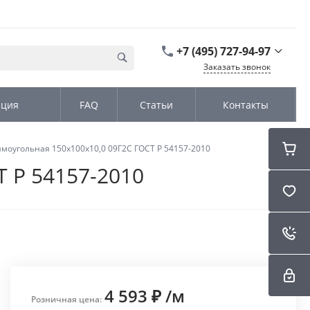
+7 (495) 727-94-97
Заказать звонок
+7 (495) 727-94-97
ация
FAQ
Статьи
Контакты
г. Москва,
Дмитровское шоссе
дом д. 100, стр.2, офис
31152
моугольная 150х100х10,0 09Г2С ГОСТ Р 54157-2010
Пн-Чт: 9:00-18:00 Пт
09:00-17:00 Cб-Вс:
 Р 54157-2010
Выходной
sales@kromex.su
4 593 ₽
/
м
Розничная цена: