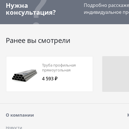
Нужна
Подробно расскажем
консультация?
индивидуальное пр
Ранее вы смотрели
Труба профильная
прямоугольная
150х100х10,0 09Г2С ГОСТ
4 593 ₽
Р 54157-2010
О компании
Новости