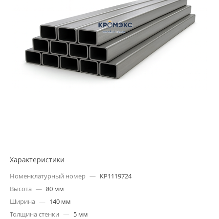
Характеристики
Номенклатурный номер
—
КР1119724
Высота
—
80 мм
Ширина
—
140 мм
Толщина стенки
—
5 мм