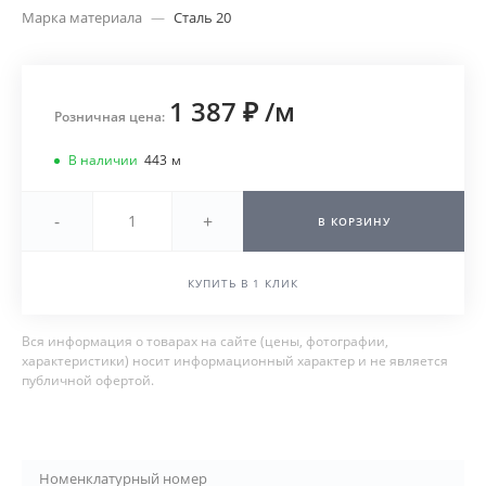
Марка материала
—
Сталь 20
1 387 ₽
/
м
Розничная цена:
В наличии
443
м
-
+
В КОРЗИНУ
КУПИТЬ В 1 КЛИК
Вся информация о товарах на сайте (цены, фотографии,
характеристики) носит информационный характер и не является
публичной офертой.
Номенклатурный номер