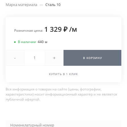
Марка материала
—
Сталь 10
1 329 ₽
/
м
Розничная цена:
В наличии
440
м
-
+
В КОРЗИНУ
КУПИТЬ В 1 КЛИК
Вся информация о товарах на сайте (цены, фотографии,
характеристики) носит информационный характер и не является
публичной офертой.
Номенклатурный номер