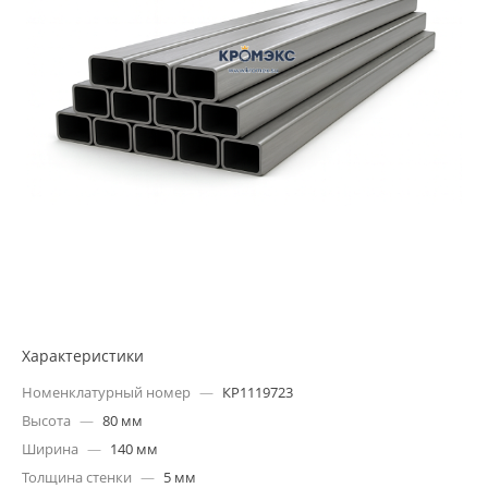
Характеристики
Номенклатурный номер
—
КР1119723
Высота
—
80 мм
Ширина
—
140 мм
Толщина стенки
—
5 мм