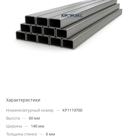
Характеристики
Номенклатурный номер
—
КР1119700
Высота
—
60 мм
Ширина
—
140 мм
Толщина стенки
—
6 мм