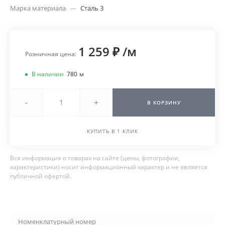
Марка материала
—
Сталь 3
1 259 ₽
/
м
Розничная цена:
В наличии
780
м
-
+
В КОРЗИНУ
КУПИТЬ В 1 КЛИК
Вся информация о товарах на сайте (цены, фотографии,
характеристики) носит информационный характер и не является
публичной офертой.
Номенклатурный номер