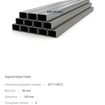
Характеристики
Номенклатурный номер
—
КР1119672
Высота
—
60 мм
Ширина
—
140 мм
Толщина стенки
—
4