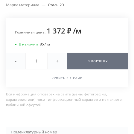
Марка материала
—
Сталь 20
1 372 ₽
/
м
Розничная цена:
В наличии
857
м
-
+
В КОРЗИНУ
КУПИТЬ В 1 КЛИК
Вся информация о товарах на сайте (цены, фотографии,
характеристики) носит информационный характер и не является
публичной офертой.
Номенклатурный номер