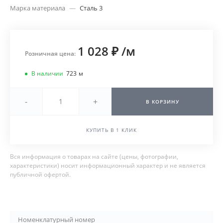
Марка материала
—
Сталь 3
1 028 ₽
/
м
Розничная цена:
В наличии
723
м
-
+
В КОРЗИНУ
КУПИТЬ В 1 КЛИК
Вся информация о товарах на сайте (цены, фотографии,
характеристики) носит информационный характер и не является
публичной офертой.
Номенклатурный номер