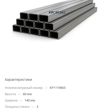
Характеристики
Номенклатурный номер
—
КР1119663
Высота
—
60 мм
Ширина
—
140 мм
Толщина стенки
—
3