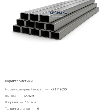
Характеристики
Номенклатурный номер
—
КР1119650
Высота
—
120 мм
Ширина
—
140 мм
Толщина стенки
—
9