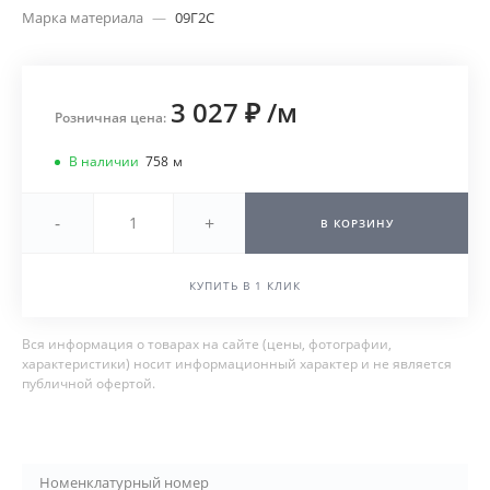
Марка материала
—
09Г2С
3 027 ₽
/
м
Розничная цена:
В наличии
758
м
-
+
В КОРЗИНУ
КУПИТЬ В 1 КЛИК
Вся информация о товарах на сайте (цены, фотографии,
характеристики) носит информационный характер и не является
публичной офертой.
Номенклатурный номер