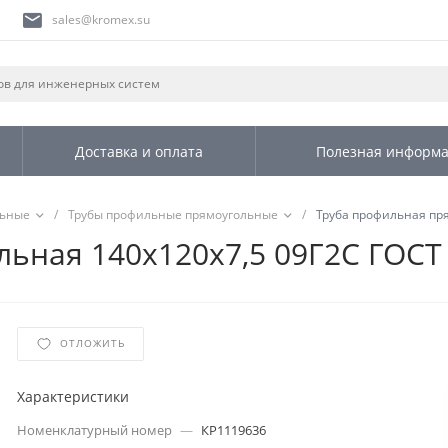
sales@kromex.su
Доставка и оплата
Полезная информ
льные
/
Трубы профильные прямоугольные
/
Труба профильная пря
ьная 140х120х7,5 09Г2С ГОСТ
ОТЛОЖИТЬ
Характеристики
Номенклатурный номер
—
КР1119636