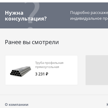
Нужна
Подробно расскажем
консультация?
индивидуальное пр
Ранее вы смотрели
Труба профильная
прямоугольная
140х120х7,5 09Г2С ГОСТ
3 231 ₽
30245-2003
О компании