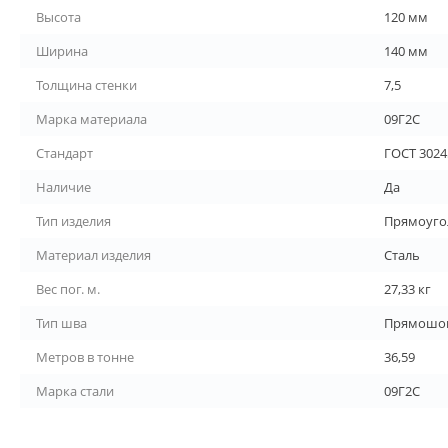
Высота
120 мм
Ширина
140 мм
Толщина стенки
7,5
Марка материала
09Г2С
Стандарт
ГОСТ 3024
Наличие
Да
Тип изделия
Прямоуго
Материал изделия
Сталь
Вес пог. м.
27,33 кг
Тип шва
Прямошо
Метров в тонне
36,59
Марка стали
09Г2С