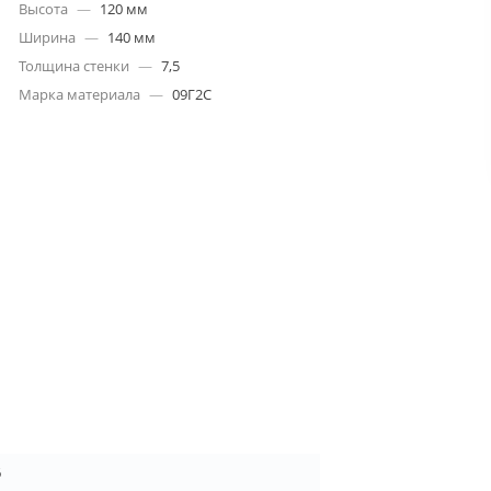
Высота
—
120 мм
Ширина
—
140 мм
Толщина стенки
—
7,5
Марка материала
—
09Г2С
6