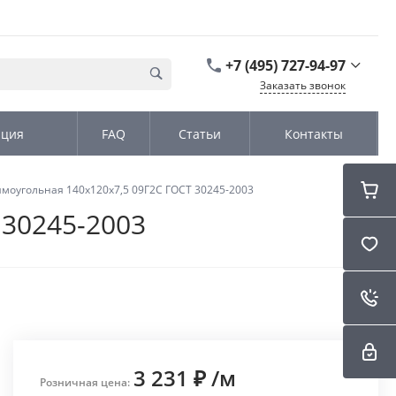
+7 (495) 727-94-97
Заказать звонок
+7 (495) 727-94-97
ация
FAQ
Статьи
Контакты
г. Москва,
Дмитровское шоссе
дом д. 100, стр.2, офис
31152
моугольная 140х120х7,5 09Г2С ГОСТ 30245-2003
Пн-Чт: 9:00-18:00 Пт
09:00-17:00 Cб-Вс:
 30245-2003
Выходной
sales@kromex.su
3 231 ₽
/
м
Розничная цена: