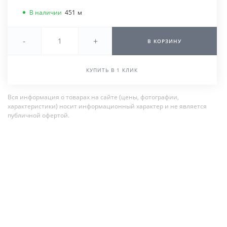
В наличии
451
м
-
+
В КОРЗИНУ
КУПИТЬ В 1 КЛИК
Вся информация о товарах на сайте (цены, фотографии,
характеристики) носит информационный характер и не является
публичной офертой.