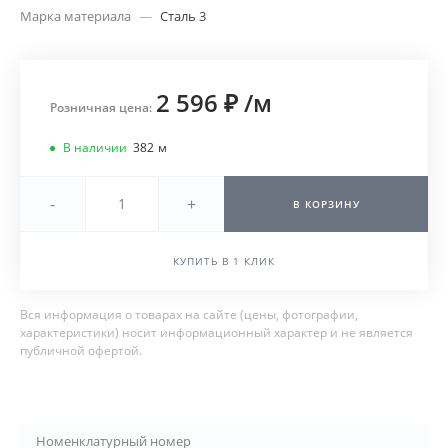
Марка материала
—
Сталь 3
2 596 ₽
/
м
Розничная цена:
В наличии
382
м
-
+
В КОРЗИНУ
КУПИТЬ В 1 КЛИК
Вся информация о товарах на сайте (цены, фотографии,
характеристики) носит информационный характер и не является
публичной офертой.
Номенклатурный номер