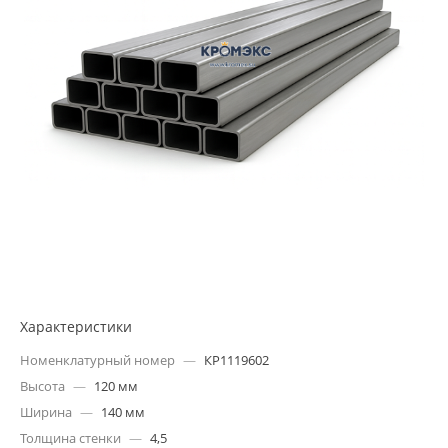
Характеристики
Номенклатурный номер
—
КР1119602
Высота
—
120 мм
Ширина
—
140 мм
Толщина стенки
—
4,5