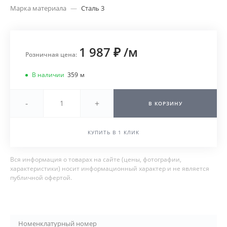
Марка материала
—
Сталь 3
1 987 ₽
/
м
Розничная цена:
В наличии
359
м
-
+
В КОРЗИНУ
КУПИТЬ В 1 КЛИК
Вся информация о товарах на сайте (цены, фотографии,
характеристики) носит информационный характер и не является
публичной офертой.
Номенклатурный номер