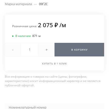
Марка материала
—
09Г2С
2 075 ₽
/
м
Розничная цена:
В наличии
871
м
-
+
В КОРЗИНУ
КУПИТЬ В 1 КЛИК
Вся информация о товарах на сайте (цены, фотографии,
характеристики) носит информационный характер и не является
публичной офертой.
Номенклатурный номер