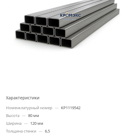
Характеристики
Номенклатурный номер
—
КР1119542
Высота
—
80 мм
Ширина
—
120 мм
Толщина стенки
—
6,5