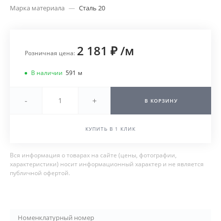
Марка материала
—
Сталь 20
2 181 ₽
/
м
Розничная цена:
В наличии
591
м
-
+
В КОРЗИНУ
КУПИТЬ В 1 КЛИК
Вся информация о товарах на сайте (цены, фотографии,
характеристики) носит информационный характер и не является
публичной офертой.
Номенклатурный номер