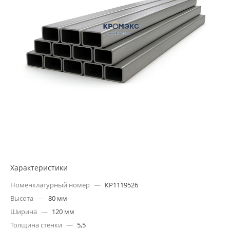
Характеристики
Номенклатурный номер
—
КР1119526
Высота
—
80 мм
Ширина
—
120 мм
Толщина стенки
—
5,5