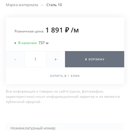
Марка материала
—
Сталь 10
1 891 ₽
/
м
Розничная цена:
В наличии
737
м
-
+
В КОРЗИНУ
КУПИТЬ В 1 КЛИК
Вся информация о товарах на сайте (цены, фотографии,
характеристики) носит информационный характер и не является
публичной офертой.
Номенклатурный номер