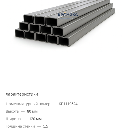
Характеристики
Номенклатурный номер
—
КР1119524
Высота
—
80 мм
Ширина
—
120 мм
Толщина стенки
—
5,5