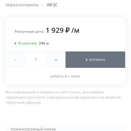
Марка материала
—
09Г2С
1 929 ₽
/
м
Розничная цена:
В наличии
244
м
-
+
В КОРЗИНУ
КУПИТЬ В 1 КЛИК
Вся информация о товарах на сайте (цены, фотографии,
характеристики) носит информационный характер и не является
публичной офертой.
Номенклатурный номер