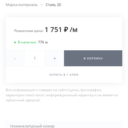
Марка материала
—
Сталь 20
1 751 ₽
/
м
Розничная цена:
В наличии
770
м
-
+
В КОРЗИНУ
КУПИТЬ В 1 КЛИК
Вся информация о товарах на сайте (цены, фотографии,
характеристики) носит информационный характер и не является
публичной офертой.
Номенклатурный номер