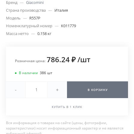
Бренд
—
Giacomini
Страна производства
—
Италия
Модель
—
R557P
Номенклатурный номер
—
К011779
Масса нетто
—
0.158 кг
786.24 ₽
/
шт
Розничная цена:
В наличии
386
шт
-
+
В КОРЗИНУ
КУПИТЬ В 1 КЛИК
Вся информация о товарах на сайте (цены, фотографии,
характеристики) носит информационный характер и не является
публичной офертой.