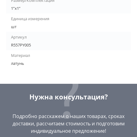
Размер/Комплектация
1”x1”
Единица измерения
шт
Артикул
R557PY005
Материал
латунь
Нужна консультация?
Подробно расскажем о наших товарах, сроках
доставки, рассчитаем стоимость и подготовим
индивидуальное предложение!