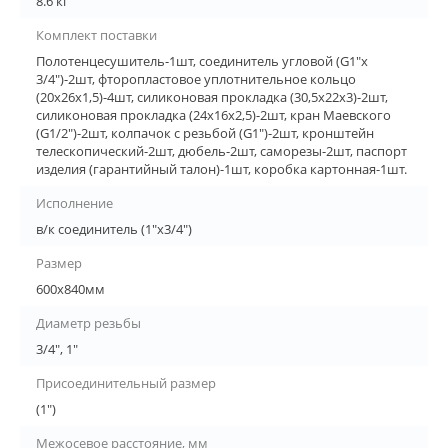
8.6 кг
Комплект поставки
Полотенцесушитель-1шт, соединитель угловой (G1"х
3/4")-2шт, фторопластовое уплотнительное кольцо
(20х26х1,5)-4шт, силиконовая прокладка (30,5х22х3)-2шт,
силиконовая прокладка (24х16х2,5)-2шт, кран Маевского
(G1/2")-2шт, колпачок с резьбой (G1")-2шт, кронштейн
телескопический-2шт, дюбель-2шт, саморезы-2шт, паспорт
изделия (гарантийный талон)-1шт, коробка картонная-1шт.
Исполнение
в/к соединитель (1"х3/4")
Размер
600х840мм
Диаметр резьбы
3/4", 1"
Присоединительный размер
(1")
Межосевое расстояние, мм