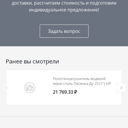
доставки, рассчитаем стоимость и подготовим
индивидуальное предложение!
Задать вопрос
Ранее вы смотрели
Полотенцесушитель водяной
нерж сталь Лесенка Ду 25 (1") НР
600х840мм 4П нижнее
21 769.33 ₽
подключение в/к соединитель
(1"х3/4") Элегия Элит-Металл В-30-
10