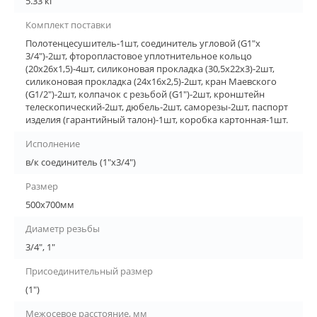
5.33 кг
Комплект поставки
Полотенцесушитель-1шт, соединитель угловой (G1"х
3/4")-2шт, фторопластовое уплотнительное кольцо
(20х26х1,5)-4шт, силиконовая прокладка (30,5х22х3)-2шт,
силиконовая прокладка (24х16х2,5)-2шт, кран Маевского
(G1/2")-2шт, колпачок с резьбой (G1")-2шт, кронштейн
телескопический-2шт, дюбель-2шт, саморезы-2шт, паспорт
изделия (гарантийный талон)-1шт, коробка картонная-1шт.
Исполнение
в/к соединитель (1"х3/4")
Размер
500х700мм
Диаметр резьбы
3/4", 1"
Присоединительный размер
(1")
Межосевое расстояние, мм