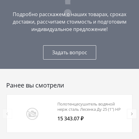
Подробно расскажем о наших товарах, сроках
доставки, рассчитаем стоимость и подготовим
индивидуальное предложение!
Задать вопрос
Ранее вы смотрели
Полотенцесушитель водяной
нерж сталь Лесенка Ду 25 (1") НР
500х700мм 6П нижнее
15 343.07 ₽
подключение в/к соединитель
(1"х3/4") Флай Элит-Металл В-29-08