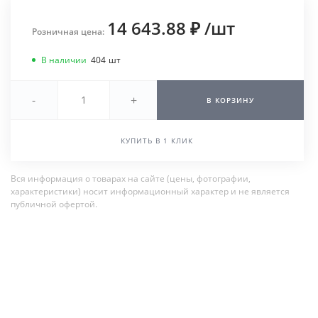
14 643.88 ₽
/
шт
Розничная цена:
В наличии
404
шт
-
+
В КОРЗИНУ
КУПИТЬ В 1 КЛИК
Вся информация о товарах на сайте (цены, фотографии,
характеристики) носит информационный характер и не является
публичной офертой.