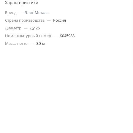
Характеристики
Бренд
—
Элит-Металл
Страна производства
—
Россия
Диаметр
—
Ду 25
Номенклатурный номер
—
К045988
Масса нетто
—
3.8 кг