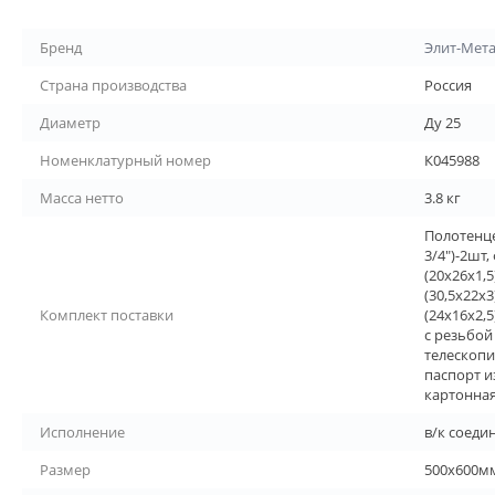
Бренд
Элит-Мет
Страна производства
Россия
Диаметр
Ду 25
Номенклатурный номер
К045988
Масса нетто
3.8 кг
Полотенце
3/4")-2шт
(20х26х1,
(30,5х22х
Комплект поставки
(24х16х2,
с резьбой
телескопи
паспорт и
картонная
Исполнение
в/к соедин
Размер
500х600м