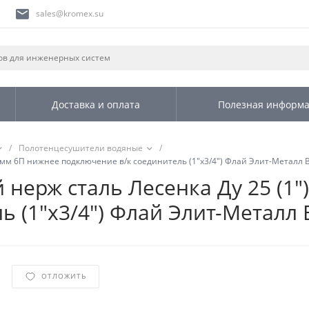
sales@kromex.su
Доставка и оплата
Полезная информ
/
Полотенцесушители водяные
/
мм 6П нижнее подключение в/к соединитель (1"х3/4") Флай Элит-Металл В
нерж сталь Лесенка Ду 25 (1"
 (1"х3/4") Флай Элит-Металл 
ОТЛОЖИТЬ