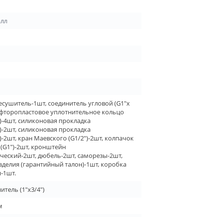
алл
сушитель-1шт, соединитель угловой (G1"х
, фторопластовое уплотнительное кольцо
5)-4шт, силиконовая прокладка
3)-2шт, силиконовая прокладка
5)-2шт, кран Маевского (G1/2")-2шт, колпачок
 (G1")-2шт, кронштейн
ческий-2шт, дюбель-2шт, саморезы-2шт,
зделия (гарантийный талон)-1шт, коробка
-1шт.
итель (1"х3/4")
м