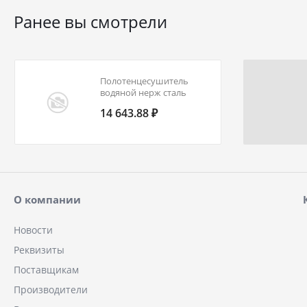
Ранее вы смотрели
Полотенцесушитель
водяной нерж сталь
Лесенка Ду 25 (1") НР
14 643.88 ₽
500х600мм 6П нижнее
подключение в/к
соединитель (1"х3/4")
Флай Элит-Металл В-29-
07
О компании
Новости
Реквизиты
Поставщикам
Производители