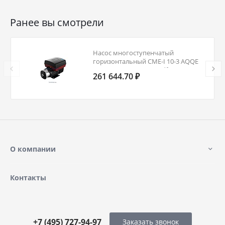
Ранее вы смотрели
Насос многоступенчатый
горизонтальный CME-I 10-3 AQQE
3х380-500В/50 Гц Grundfos
261 644.70 ₽
99077759
О компании
Контакты
+7 (495) 727-94-97
Заказать звонок