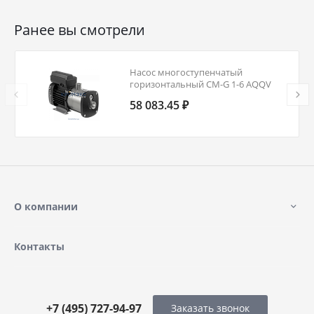
Ранее вы смотрели
Насос многоступенчатый
горизонтальный CM-G 1-6 AQQV
PN16 3х220-240/380-415В/50 Гц
58 083.45 ₽
Grundfos 97516679
О компании
Контакты
+7 (495) 727-94-97
Заказать звонок