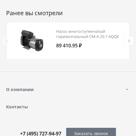
Ранее вы смотрели
Насос многоступенчатый
горизонтальный CM-A 25-1 AQQE
PN10 3х220-240/380-415В/50 Гц
89 410.95 ₽
Grundfos 97516584
О компании
Контакты
+7 (495) 727-94-97
Заказать звонок