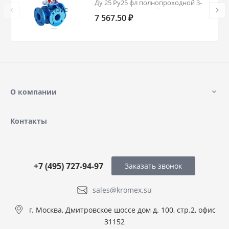
Ду 25 Ру25 фл полнопроходной 3-
ходовой Т-образный Маршал
7 567.50 ₽
СФ.00.1.025.025
О компании
Контакты
+7 (495) 727-94-97
Заказать звонок
sales@kromex.su
г. Москва, Дмитровское шоссе дом д. 100, стр.2, офис
31152