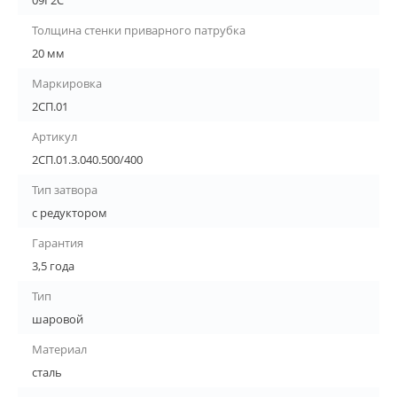
09Г2С
Толщина стенки приварного патрубка
20 мм
Маркировка
2СП.01
Артикул
2СП.01.3.040.500/400
Тип затвора
с редуктором
Гарантия
3,5 года
Тип
шаровой
Материал
сталь