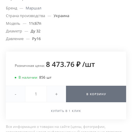
Бренд
—
Маршал
Страна производства
—
Украина
Модель
—
11с67п
Диаметр
—
Ду 32
Давление
—
Ру16
8 473.76 ₽
/
шт
Розничная цена:
В наличии
856
шт
-
+
В КОРЗИНУ
КУПИТЬ В 1 КЛИК
Вся информация о товарах на сайте (цены, фотографии,
характеристики) носит информационный характер и не является