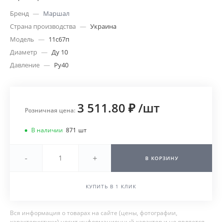
Бренд
—
Маршал
Страна производства
—
Украина
Модель
—
11с67п
Диаметр
—
Ду 10
Давление
—
Ру40
3 511.80 ₽
/
шт
Розничная цена:
В наличии
871
шт
-
+
В КОРЗИНУ
КУПИТЬ В 1 КЛИК
Вся информация о товарах на сайте (цены, фотографии,
характеристики) носит информационный характер и не является