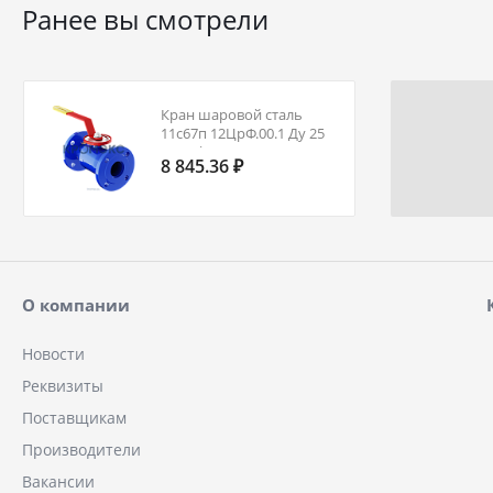
Ранее вы смотрели
Кран шаровой сталь
11с67п 12ЦрФ.00.1 Ду 25
Ру40 фл
8 845.36 ₽
неполнопроходной
регулирующий Маршал
12ЦрФ.00.1.040.025/020
О компании
Новости
Реквизиты
Поставщикам
Производители
Вакансии