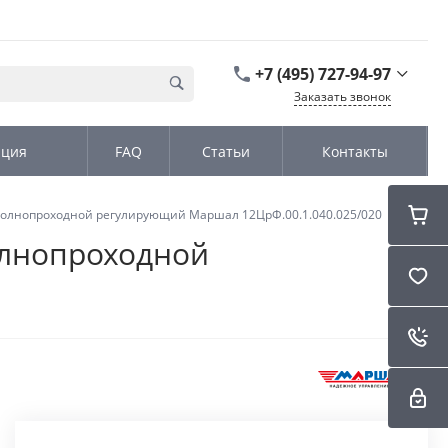
+7 (495) 727-94-97
Заказать звонок
+7 (495) 727-94-97
ация
FAQ
Статьи
Контакты
г. Москва,
Дмитровское шоссе
дом д. 100, стр.2, офис
31152
еполнопроходной регулирующий Маршал 12ЦрФ.00.1.040.025/020
Пн-Чт: 9:00-18:00 Пт
09:00-17:00 Cб-Вс:
олнопроходной
Выходной
sales@kromex.su