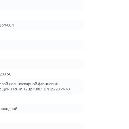
ЦрФ.00.1
+200 oC
овой цельносварной фланцевый
щий 11с67п 12ЦрФ.00.1 DN 25/20 PN40
роходной