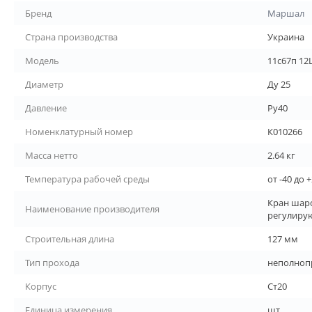
Бренд
Маршал
Страна производства
Украина
Модель
11с67п 12
Диаметр
Ду 25
Давление
Ру40
Номенклатурный номер
К010266
Масса нетто
2.64 кг
Температура рабочей среды
от -40 до 
Кран шар
Наименование производителя
регулирую
Строительная длина
127 мм
Тип прохода
неполноп
Корпус
Ст20
Единица измерения
шт