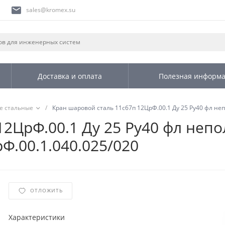
sales@kromex.su
Доставка и оплата
Полезная информ
е стальные
/
Кран шаровой сталь 11с67п 12ЦрФ.00.1 Ду 25 Ру40 фл н
12ЦрФ.00.1 Ду 25 Ру40 фл неп
.00.1.040.025/020
ОТЛОЖИТЬ
Характеристики