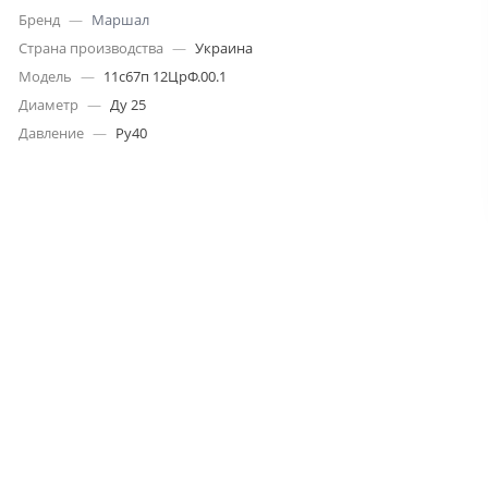
Бренд
—
Маршал
Страна производства
—
Украина
Модель
—
11с67п 12ЦрФ.00.1
Диаметр
—
Ду 25
Давление
—
Ру40