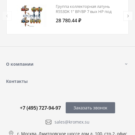
Группа коллекторная латунь
R553DK 1" ВР/ВР 7 вых НР под
адаптер с седлом 18мм с
28 780.44 ₽
термостатическими клапанами
Giacomini R553DK107
О компании
Контакты
+7 (495) 727-94-97
Заказать звонок
sales@kromex.su
г. Москва, Дмитровское шоссе дом д. 100, стр.2, офис