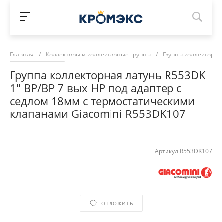
Главная
/
Коллекторы и коллекторные группы
/
Группы коллекторн
Группа коллекторная латунь R553DK
1" ВР/ВР 7 вых НР под адаптер с
седлом 18мм с термостатическими
клапанами Giacomini R553DK107
Артикул
R553DK107
ОТЛОЖИТЬ