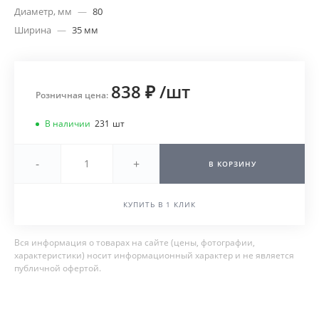
Диаметр, мм
—
80
Ширина
—
35 мм
838 ₽
/
шт
Розничная цена:
В наличии
231
шт
-
+
В КОРЗИНУ
КУПИТЬ В 1 КЛИК
Вся информация о товарах на сайте (цены, фотографии,
характеристики) носит информационный характер и не является
публичной офертой.