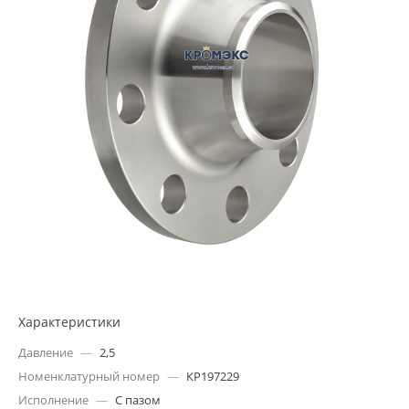
Характеристики
Давление
—
2,5
Номенклатурный номер
—
КР197229
Исполнение
—
С пазом