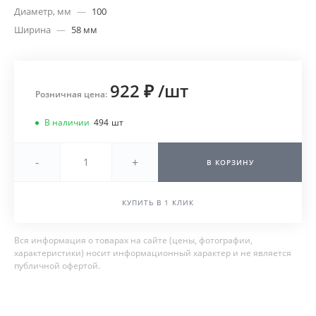
Диаметр, мм
—
100
Ширина
—
58 мм
922 ₽
/
шт
Розничная цена:
В наличии
494
шт
-
+
В КОРЗИНУ
КУПИТЬ В 1 КЛИК
Вся информация о товарах на сайте (цены, фотографии,
характеристики) носит информационный характер и не является
публичной офертой.