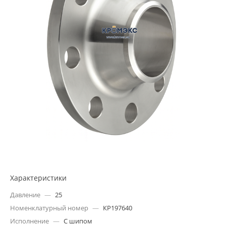
Характеристики
Давление
—
25
Номенклатурный номер
—
КР197640
Исполнение
—
С шипом