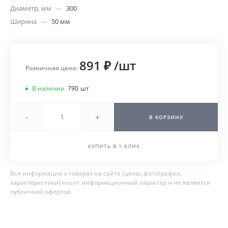
Диаметр, мм
—
300
Ширина
—
50 мм
891 ₽
/
шт
Розничная цена:
В наличии
790
шт
-
+
В КОРЗИНУ
КУПИТЬ В 1 КЛИК
Вся информация о товарах на сайте (цены, фотографии,
характеристики) носит информационный характер и не является
публичной офертой.