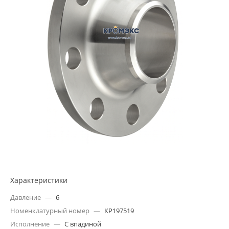
Характеристики
Давление
—
6
Номенклатурный номер
—
КР197519
Исполнение
—
С впадиной