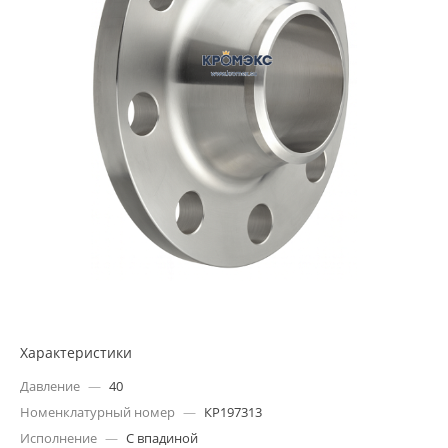
Характеристики
Давление
—
40
Номенклатурный номер
—
КР197313
Исполнение
—
С впадиной