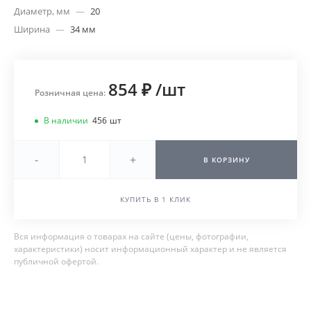
Диаметр, мм
—
20
Ширина
—
34 мм
854 ₽
/
шт
Розничная цена:
В наличии
456
шт
-
+
В КОРЗИНУ
КУПИТЬ В 1 КЛИК
Вся информация о товарах на сайте (цены, фотографии,
характеристики) носит информационный характер и не является
публичной офертой.