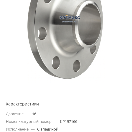
Характеристики
Давление
—
16
Номенклатурный номер
—
КР197166
Исполнение
—
С впадиной