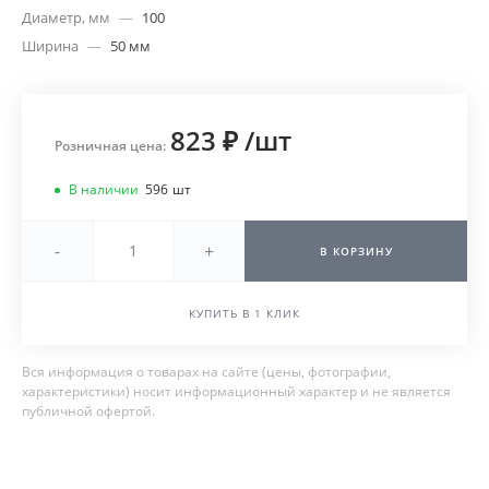
Диаметр, мм
—
100
Ширина
—
50 мм
823 ₽
/
шт
Розничная цена:
В наличии
596
шт
-
+
В КОРЗИНУ
КУПИТЬ В 1 КЛИК
Вся информация о товарах на сайте (цены, фотографии,
характеристики) носит информационный характер и не является
публичной офертой.