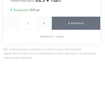
Розничная цена:
В наличии
819
шт
-
+
В КОРЗИНУ
КУПИТЬ В 1 КЛИК
Вся информация о товарах на сайте (цены, фотографии,
характеристики) носит информационный характер и не является
публичной офертой.