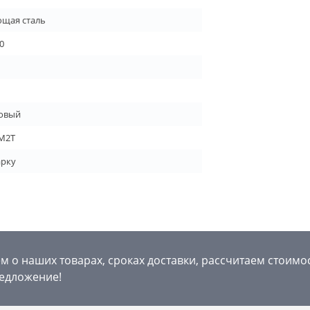
щая сталь
0
овый
М2Т
арку
 о наших товарах, сроках доставки, рассчитаем стоимо
едложение!