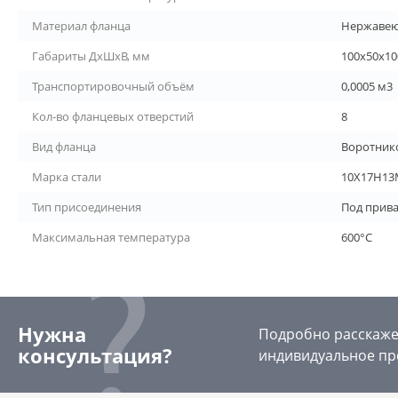
Материал фланца
Нержавею
Габариты ДхШхВ, мм
100х50х10
Транспортировочный объём
0,0005 м3
Кол-во фланцевых отверстий
8
Вид фланца
Воротник
Марка стали
10Х17Н13
Тип присоединения
Под прив
Максимальная температура
600°С
Нужна
Подробно расскажем
консультация?
индивидуальное пр