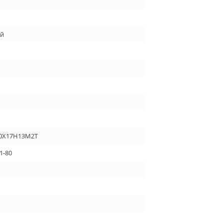
ой
10Х17Н13М2Т
1-80