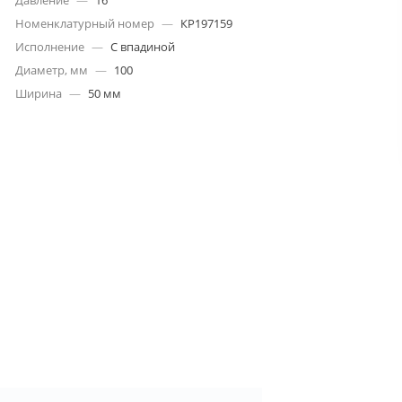
Номенклатурный номер
—
КР197159
Исполнение
—
С впадиной
Диаметр, мм
—
100
Ширина
—
50 мм