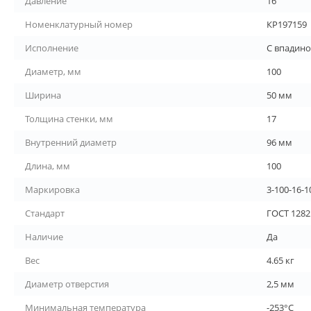
Давление
16
Номенклатурный номер
КР197159
Исполнение
С впадин
Диаметр, мм
100
Ширина
50 мм
Толщина стенки, мм
17
Внутренний диаметр
96 мм
Длина, мм
100
Маркировка
3-100-16-
Стандарт
ГОСТ 1282
Наличие
Да
Вес
4.65 кг
Диаметр отверстия
2,5 мм
Минимальная температура
-253°С