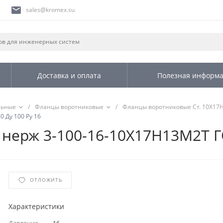
sales@kromex.su
Доставка и оплата
Полезная информ
льные
/
Фланцы воротниковые
/
Фланцы воротниковые Ст. 10Х17
 Ду 100 Ру 16
нерж 3-100-16-10Х17Н13М2Т ГО
ОТЛОЖИТЬ
Характеристики
Давление
—
16