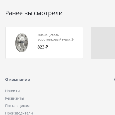
Ранее вы смотрели
Фланец сталь
воротниковый нерж 3-
100-16-10Х17Н13М2Т
823 ₽
ГОСТ 12821-80 Ду 100 Ру
16
О компании
Новости
Реквизиты
Поставщикам
Производители