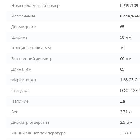
Номенклатурный номер
КР197109
Исполнение
С соедин
Диаметр, мм
65
Ширина
50 мм
Толщина стенки, мм
19
Внутренний диаметр
66 мм
Длина, мм
65
Маркировка
1-65-25-Ст
Стандарт
ГОСТ 1282
Наличие
Да
Вес
3.71 кг
Диаметр отверстия
2,5 мм
Минимальная температура
-253°С