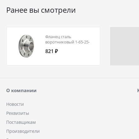
Ранее вы смотрели
Фланец сталь
воротниковый 1-65-25-
Ст.20 ГОСТ 12821-80 Ду
821 ₽
65 Ру 25
О компании
Новости
Реквизиты
Поставщикам
Производители