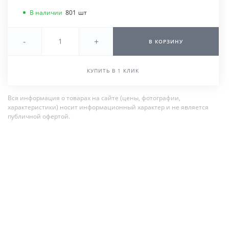
В наличии
801
шт
-
+
В КОРЗИНУ
КУПИТЬ В 1 КЛИК
Вся информация о товарах на сайте (цены, фотографии,
характеристики) носит информационный характер и не является
публичной офертой.