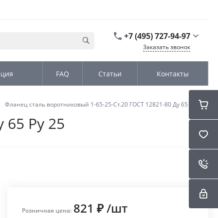
+7 (495) 727-94-97
Заказать звонок
+7 (495) 727-94-97
ация
FAQ
Статьи
Контакты
г. Москва,
Дмитровское шоссе
дом д. 100, стр.2, офис
31152
Фланец сталь воротниковый 1-65-25-Ст.20 ГОСТ 12821-80 Ду 65 Ру 25
Пн-Чт: 9:00-18:00 Пт
09:00-17:00 Cб-Вс:
 65 Ру 25
Выходной
sales@kromex.su
821 ₽
/
шт
Розничная цена: