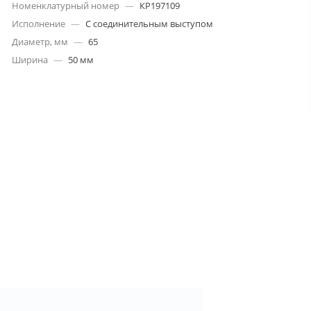
Номенклатурный номер
—
КР197109
Исполнение
—
С соединительным выступом
Диаметр, мм
—
65
Ширина
—
50 мм