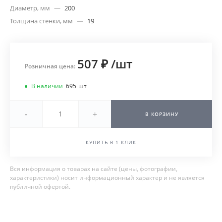
Диаметр, мм
—
200
Толщина стенки, мм
—
19
507 ₽
/
шт
Розничная цена:
В наличии
695
шт
-
+
В КОРЗИНУ
КУПИТЬ В 1 КЛИК
Вся информация о товарах на сайте (цены, фотографии,
характеристики) носит информационный характер и не является
публичной офертой.