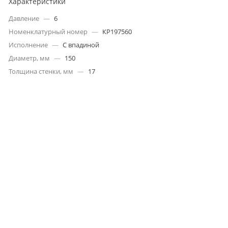
Характеристики
Давление
—
6
Номенклатурный номер
—
КР197560
Исполнение
—
С впадиной
Диаметр, мм
—
150
Толщина стенки, мм
—
17