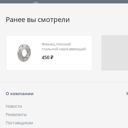
Ранее вы смотрели
Фланец плоский
стальной нержавеющий
3-150-6-10Х17Н13М2Т
450 ₽
ГОСТ 12820-80 Ду 150 Ру
6
О компании
Новости
Реквизиты
Поставщикам