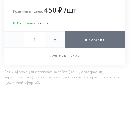
450 ₽
/
шт
Розничная цена:
В наличии
273
шт
-
+
В КОРЗИНУ
КУПИТЬ В 1 КЛИК
Вся информация о товарах на сайте (цены, фотографии,
характеристики) носит информационный характер и не является
публичной офертой.