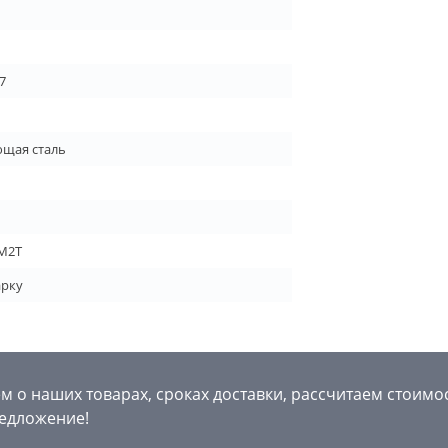
7
щая сталь
М2Т
арку
 о наших товарах, сроках доставки, рассчитаем стоимо
едложение!