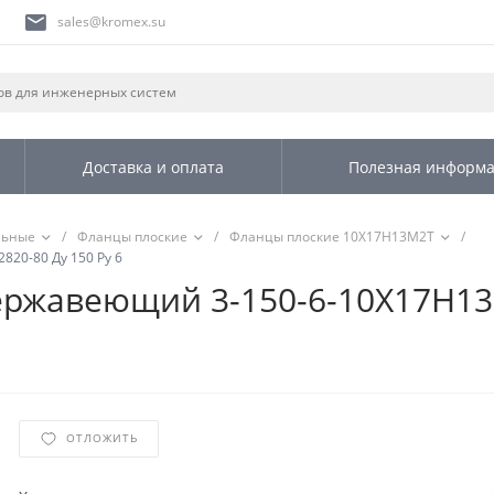
sales@kromex.su
Доставка и оплата
Полезная информ
льные
/
Фланцы плоские
/
Фланцы плоские 10Х17Н13М2Т
/
20-80 Ду 150 Ру 6
ржавеющий 3-150-6-10Х17Н13М
ОТЛОЖИТЬ