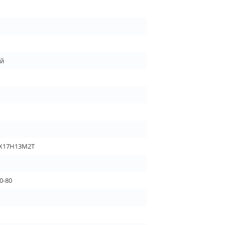
ой
0Х17Н13М2Т
0-80